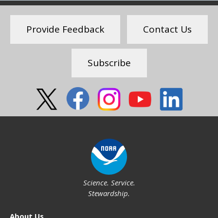
Provide Feedback
Contact Us
Subscribe
Social
Science. Service.
Stewardship.
About
About Us