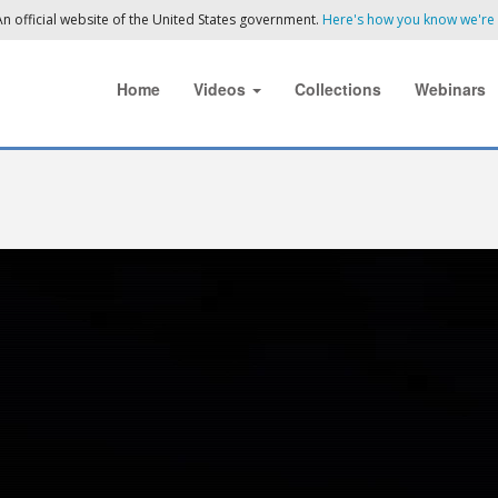
n official website of the United States government.
Here's how you know we're o
Home
Videos
Collections
Webinars