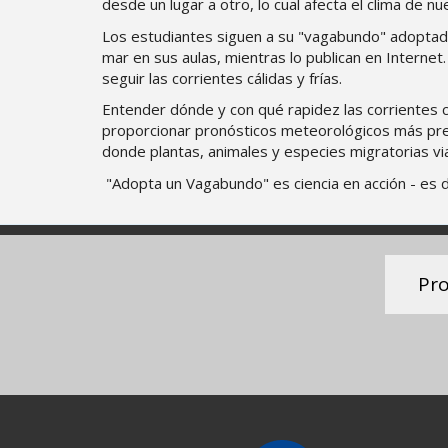
desde un lugar a otro, lo cual afecta el clima de nu
Los estudiantes siguen a su "vagabundo" adoptado 
mar en sus aulas, mientras lo publican en Interne
seguir las corrientes cálidas y frías.
Entender dónde y con qué rapidez las corrientes cá
proporcionar pronósticos meteorológicos más prec
donde plantas, animales y especies migratorias vi
"Adopta un Vagabundo" es ciencia en acción - es d
Pro
Social