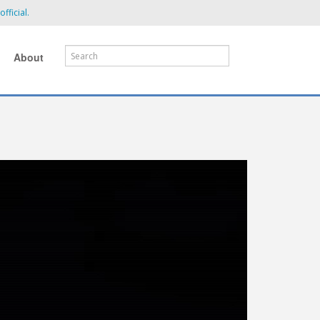
fficial.
About