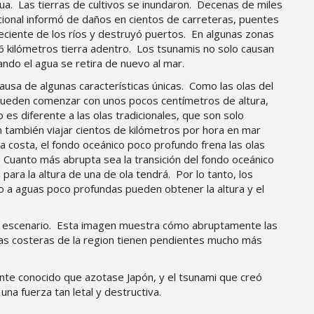
gua. Las tierras de cultivos se inundaron. Decenas de miles
acional informó de daños en cientos de carreteras, puentes
eciente de los ríos y destruyó puertos. En algunas zonas
.66 kilómetros tierra adentro. Los tsunamis no solo causan
ndo el agua se retira de nuevo al mar.
usa de algunas características únicas. Como las olas del
 pueden comenzar con unos pocos centímetros de altura,
es diferente a las olas tradicionales, que son solo
n también viajar cientos de kilómetros por hora en mar
a costa, el fondo oceánico poco profundo frena las olas
. Cuanto más abrupta sea la transición del fondo oceánico
 para la altura de una de ola tendrá. Por lo tanto, los
 a aguas poco profundas pueden obtener la altura y el
 escenario. Esta imagen muestra cómo abruptamente las
as costeras de la region tienen pendientes mucho más
nte conocido que azotase Japón, y el tsunami que creó
una fuerza tan letal y destructiva.