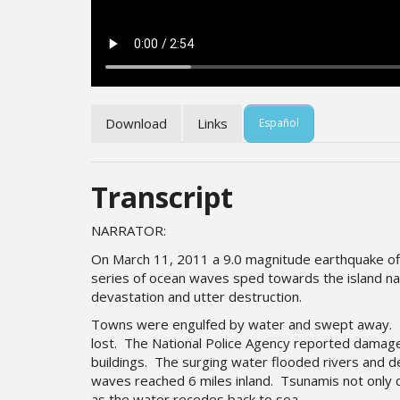
Download
Links
Español
Transcript
NARRATOR:
On March 11, 2011 a 9.0 magnitude earthquake off
series of ocean waves sped towards the island na
devastation and utter destruction.
Towns were engulfed by water and swept away. F
lost. The National Police Agency reported damag
buildings. The surging water flooded rivers and 
waves reached 6 miles inland. Tsunamis not only c
as the water recedes back to sea.