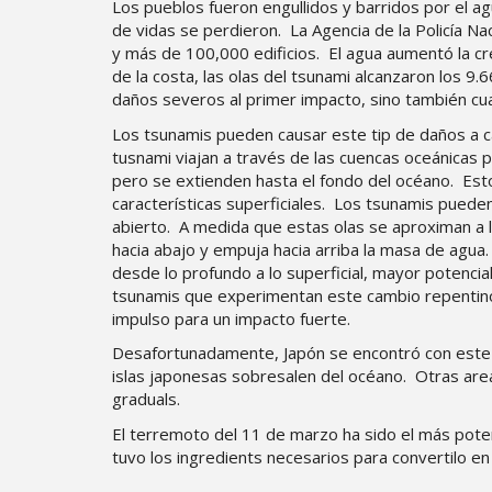
Los pueblos fueron engullidos y barridos por el a
de vidas se perdieron. La Agencia de la Policía N
y más de 100,000 edificios. El agua aumentó la cr
de la costa, las olas del tsunami alcanzaron los 9
daños severos al primer impacto, sino también cua
Los tsunamis pueden causar este tip de daños a ca
tusnami viajan a través de las cuencas oceánicas
pero se extienden hasta el fondo del océano. Esto 
características superficiales. Los tsunamis puede
abierto. A medida que estas olas se aproximan a l
hacia abajo y empuja hacia arriba la masa de agua
desde lo profundo a lo superficial, mayor potencial
tsunamis que experimentan este cambio repentino
impulso para un impacto fuerte.
Desafortunadamente, Japón se encontró con este
islas japonesas sobresalen del océano. Otras are
graduals.
El terremoto del 11 de marzo ha sido el más pote
tuvo los ingredients necesarios para convertilo en 