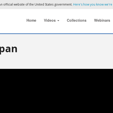
n official website of the United States government.
Here's how you know we're o
Home
Videos
Collections
Webinars
apan